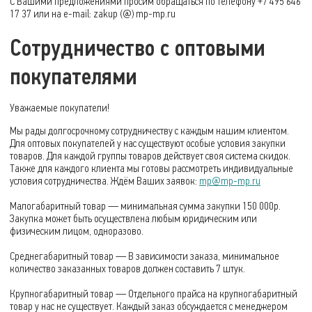
С Вашими предложениями просим обращаться по телефону
+7 495 646
17 37
или на
e-mail
: zakup (@)
mp-mp
.ru
Сотрудничество с оптовыми
покупателями
Уважаемые покупатели!
Мы рады долгосрочному сотрудничеству с каждым нашим клиентом.
Для оптовых покупателей у нас существуют особые условия закупки
товаров. Для каждой группы товаров действует своя система скидок.
Также для каждого клиента мы готовы рассмотреть индивидуальные
условия сотрудничества. Ждём Ваших заявок:
mp@mp-mp.ru
Малогабаритный товар — минимальная сумма закупки 150 000р.
Закупка может быть осуществлена любым юридическим или
физическим лицом, одноразово.
Среднегабаритный товар — В зависимости заказа, минимальное
количество заказанных товаров должен составить 7 штук.
Крупногабаритный товар — Отдельного прайса на крупногабаритный
товар у нас не существует. Каждый заказ обсуждается с менеджером