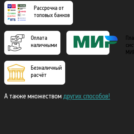
Рассрочка от
топовых банков
Оплата
Пла
наличными
сис
МИ
Безналичный
расчёт
А также множеством
других способов!