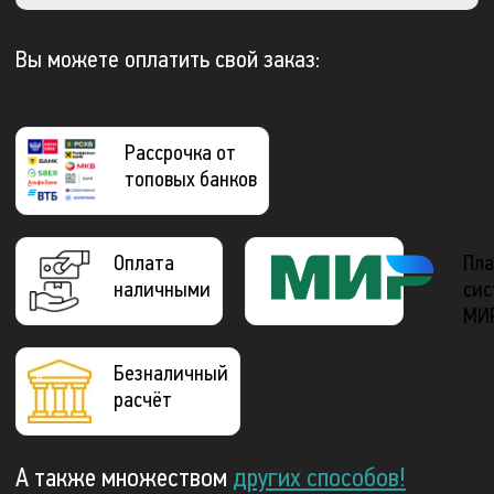
Вы можете оплатить свой заказ:
Рассрочка от
топовых банков
Оплата
Пла
наличными
сис
МИ
Безналичный
расчёт
А также множеством
других способов!