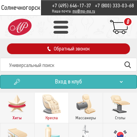
+7 (495) 646-17-37
+7 (800) 333-03-68
Солнечногорск
Наша почта:
mp@mp-mp.ru
0
Обратный звонок
Вход в клуб
Хиты
Кресла
Массажеры
Столы