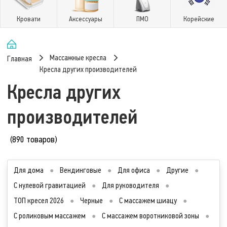
Кровати
Аксессуары
ПМО
Корейские
Массажные кресла
Главная
Кресла других производителей
Кресла других
производителей
(890 товаров)
Для дома
●
Вендинговые
●
Для офиса
●
Другие
●
С нулевой гравитацией
●
Для руководителя
●
ТОП кресел 2026
●
Черные
●
С массажем шиацу
●
С роликовым массажем
●
С массажем воротниковой зоны
●