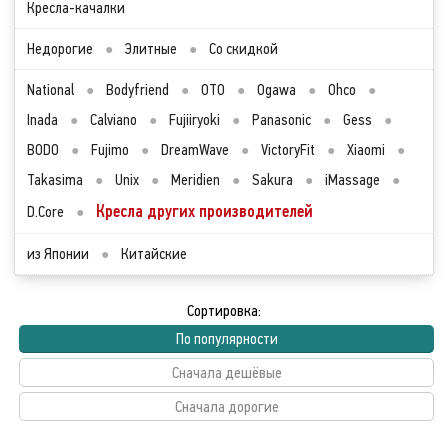
Кресла-качалки
Недорогие
●
Элитные
●
Со скидкой
National
●
Bodyfriend
●
OTO
●
Ogawa
●
Ohco
●
Inada
●
Calviano
●
Fujiiryoki
●
Panasonic
●
Gess
●
BODO
●
Fujimo
●
DreamWave
●
VictoryFit
●
Xiaomi
●
Takasima
●
Unix
●
Meridien
●
Sakura
●
iMassage
●
Кресла других производителей
D.Core
●
из Японии
●
Китайские
Сортировка:
По популярности
Сначала дешёвые
Сначала дорогие