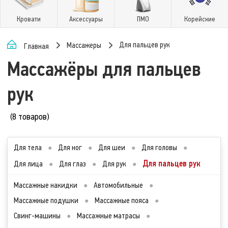
Кровати
Аксессуары
ПМО
Корейские
Для пальцев рук
Массажеры
Главная
Массажёры для пальцев
рук
(8 товаров)
Для тела
●
Для ног
●
Для шеи
●
Для головы
●
Для пальцев рук
Для лица
●
Для глаз
●
Для рук
●
Массажные накидки
●
Автомобильные
●
Массажные подушки
●
Массажные пояса
●
Свинг-машины
●
Массажные матрасы
●