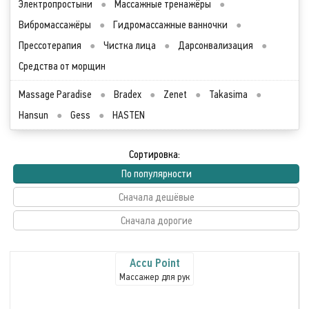
Электропростыни
●
Массажные тренажёры
●
Вибромассажёры
●
Гидромассажные ванночки
●
Прессотерапия
●
Чистка лица
●
Дарсонвализация
●
Средства от морщин
Massage Paradise
●
Bradex
●
Zenet
●
Takasima
●
Hansun
●
Gess
●
HASTEN
Сортировка:
По популярности
Сначала дешёвые
Сначала дорогие
Accu Point
Массажер для рук