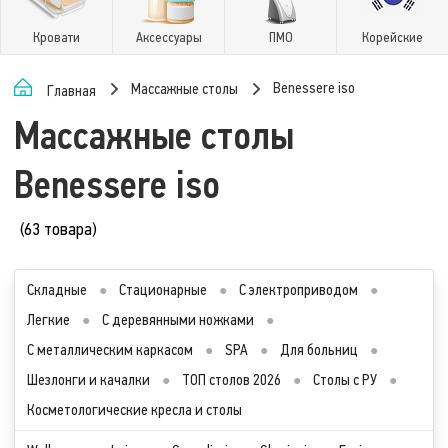
Кровати
Аксессуары
ПМО
Корейские
Benessere iso
Массажные столы
Главная
Массажные столы
Benessere iso
(63 товара)
Складные
●
Стационарные
●
С электроприводом
●
Легкие
●
С деревянными ножками
●
С металлическим каркасом
●
SPA
●
Для больниц
●
Шезлонги и качалки
●
ТОП столов 2026
●
Столы с РУ
●
Косметологические кресла и столы