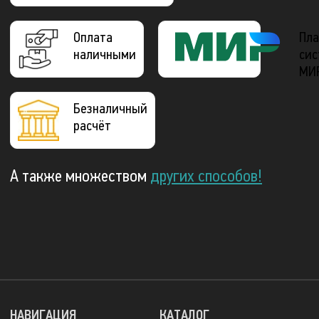
Оплата
Пла
наличными
сис
МИ
Безналичный
расчёт
А также множеством
других способов!
НАВИГАЦИЯ
КАТАЛОГ