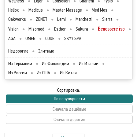
Wellness
●
Lojer
●
Conselieri
●
Gharieni
●
Fysio
●
Heliox
●
Medicus
●
Master Massage
●
Med Mos
●
Oakworks
●
ZENET
●
Lemi
●
Marchetti
●
Sierra
●
Benessere iso
Vision
●
Mizomed
●
Esther
●
Sakura
●
●
AGA
●
OMEN
●
CODE
●
SKYY SPA
Недорогие
●
Элитные
Из Германии
●
Из Финляндии
●
Из Италии
●
Из России
●
Из США
●
Из Китая
Сортировка:
По популярности
Сначала дешёвые
Сначала дорогие