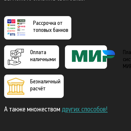
Рассрочка от
топовых банков
Оплата
Пла
наличными
сис
МИ
Безналичный
расчёт
А также множеством
других способов!