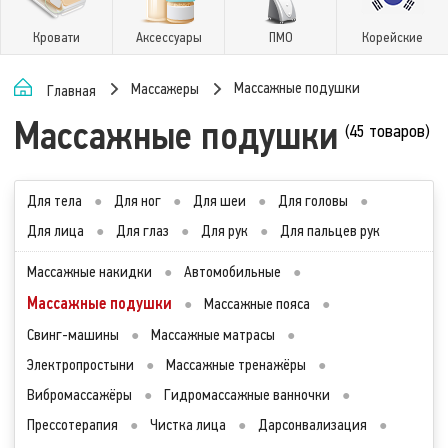
Кровати
Аксессуары
ПМО
Корейские
Массажные подушки
Массажеры
Главная
Массажные подушки
(45 товаров)
Для тела
●
Для ног
●
Для шеи
●
Для головы
●
Для лица
●
Для глаз
●
Для рук
●
Для пальцев рук
Массажные накидки
●
Автомобильные
●
Массажные подушки
●
Массажные пояса
●
Свинг-машины
●
Массажные матрасы
●
Электропростыни
●
Массажные тренажёры
●
Вибромассажёры
●
Гидромассажные ванночки
●
Прессотерапия
●
Чистка лица
●
Дарсонвализация
●