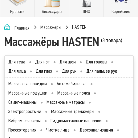
Кровати
Аксессуары
ПМО
Корейские
HASTEN
Массажеры
Главная
Массажёры HASTEN
(3 товара)
Для тела
●
Для ног
●
Для шеи
●
Для головы
●
Для лица
●
Для глаз
●
Для рук
●
Для пальцев рук
Массажные накидки
●
Автомобильные
●
Массажные подушки
●
Массажные пояса
●
Свинг-машины
●
Массажные матрасы
●
Электропростыни
●
Массажные тренажёры
●
Вибромассажёры
●
Гидромассажные ванночки
●
Прессотерапия
●
Чистка лица
●
Дарсонвализация
●