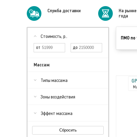
Cлужба доставки
На рынке
года
Стоимость, р..
ПМО по 
Массаж
Типы массажа
GP
Ма
Зоны воздействия
Эффект массажа
Сбросить