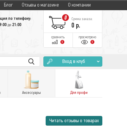
Блог
Отзывы о магазине
О компании
0
ция по телефону:
Сумма заказа:
0
р.
9:00
21:00
до
сравнить
просмотрено
0
0
Вход в клуб
и
Аксессуары
Для профи
Читать отзывы о товарах