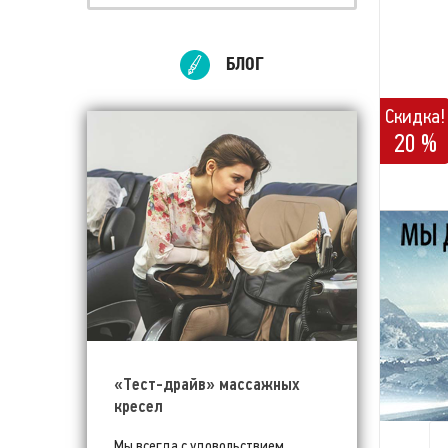
БЛОГ
Скидка!
20 %
«Тест-драйв» массажных
кресел
Мы всегда с удовольствием