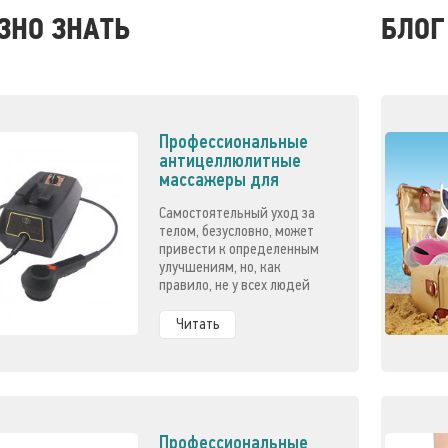
ЗНО ЗНАТЬ
БЛОГ
Профессиональные
антицеллюлитные
массажеры для
бьюти-индустрии
Самостоятельный уход за
телом, безусловно, может
привести к определенным
улучшениям, но, как
правило, не у всех людей
хватает времени, терпения
и сил на достижение
Читать
стойкого результата.
Профессиональные