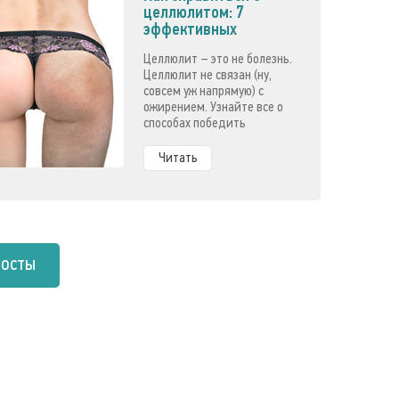
целлюлитом: 7
эффективных
методов
Целлюлит – это не болезнь.
Целлюлит не связан (ну,
совсем уж напрямую) с
ожирением. Узнайте все о
способах победить
целлюлит.
Читать
посты