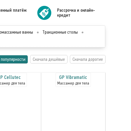
енный платёж
Рассрочка и онлайн-
кредит
омассажные ванны
●
Тракционные столы
●
 популярности
Сначала дешёвые
Сначала дорогие
P Cellutec
GP Vibramatic
сажер для тела
Массажер для тела