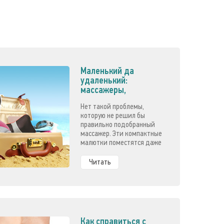
Маленький да
удаленький:
массажеры,
незаменимые в
Нет такой проблемы,
отпуске
которую не решил бы
правильно подобранный
массажер. Эти компактные
малютки поместятся даже
в ручную кладь и не дадут
испортить отпуск!
Читать
Как справиться с