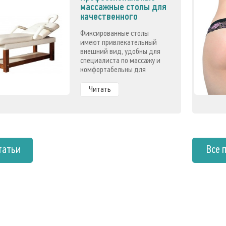
массажные столы для
качественного
лечения
Фиксированные столы
имеют привлекательный
внешний вид, удобны для
специалиста по массажу и
комфортабельны для
клиентов, они надежны,
долговечны и не сложны в
Читать
эксплуатации.
татьи
Все 