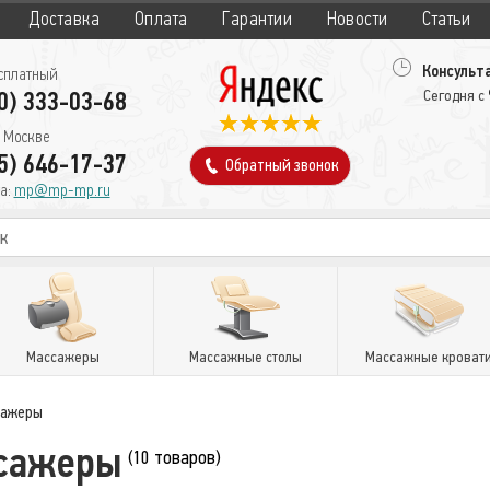
Доставка
Оплата
Гарантии
Новости
Статьи
Консульта
сплатный
0) 333-03-68
Сегодня с
 Москве
5) 646-17-37
Обратный звонок
а:
mp@mp-mp.ru
Массажеры
Массажные столы
Массажные кроват
сажеры
сажеры
(10 товаров)