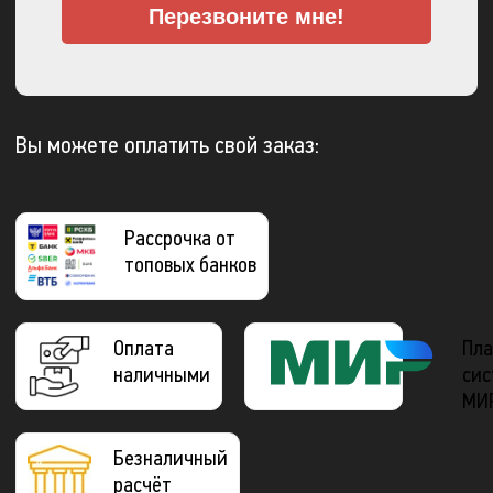
Перезвоните мне!
Вы можете оплатить свой заказ:
Рассрочка от
топовых банков
Оплата
Пла
наличными
сис
МИ
Безналичный
расчёт