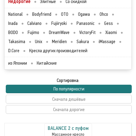
Недорогие
●
Элитные
●
Со скидкой
National
●
Bodyfriend
●
OTO
●
Ogawa
●
Ohco
●
Inada
●
Calviano
●
Fujiiryoki
●
Panasonic
●
Gess
●
BODO
●
Fujimo
●
DreamWave
●
VictoryFit
●
Xiaomi
●
Takasima
●
Unix
●
Meridien
●
Sakura
●
iMassage
●
D.Core
●
Кресла других производителей
из Японии
●
Китайские
Сортировка:
По популярности
Сначала дешёвые
Сначала дорогие
BALANCE 2 с пуфом
Массажное кресло