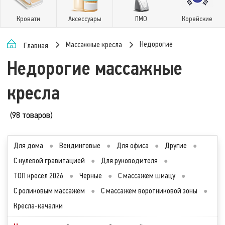
Кровати
Аксессуары
ПМО
Корейские
Недорогие
Массажные кресла
Главная
Недорогие массажные
кресла
(98 товаров)
Для дома
●
Вендинговые
●
Для офиса
●
Другие
●
С нулевой гравитацией
●
Для руководителя
●
ТОП кресел 2026
●
Черные
●
С массажем шиацу
●
С роликовым массажем
●
С массажем воротниковой зоны
●
Кресла-качалки