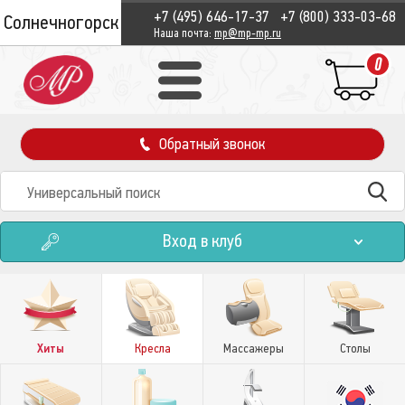
+7 (495) 646-17-37
+7 (800) 333-03-68
Солнечногорск
Наша почта:
mp@mp-mp.ru
0
Обратный звонок
Вход в клуб
Хиты
Кресла
Массажеры
Столы