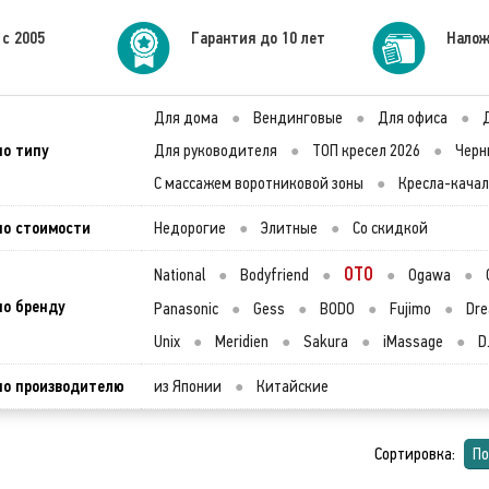
 с 2005
Гарантия до 10 лет
Налож
Для дома
●
Вендинговые
●
Для офиса
●
по типу
Для руководителя
●
ТОП кресел 2026
●
Черн
С массажем воротниковой зоны
●
Кресла-кача
по стоимости
Недорогие
●
Элитные
●
Со скидкой
OTO
National
●
Bodyfriend
●
●
Ogawa
●
по бренду
Panasonic
●
Gess
●
BODO
●
Fujimo
●
Dr
Unix
●
Meridien
●
Sakura
●
iMassage
●
D
по производителю
из Японии
●
Китайские
Сортировка:
По