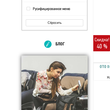
Русифицированное меню
Сбросить
Скидка!
БЛОГ
40 %
OTO I
М