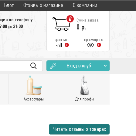
Блог
Отзывы о магазине
О компании
0
ция по телефону:
Сумма заказа:
0
р.
9:00
21:00
до
сравнить
просмотрено
0
0
Вход в клуб
и
Аксессуары
Для профи
Читать отзывы о товарах