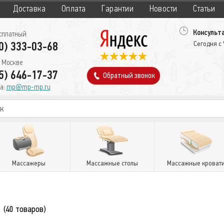
Доставка
Оплата
Гарантии
Новости
Статьи
Консульта
сплатный
0) 333-03-68
Сегодня с
 Москве
5) 646-17-37
Обратный звонок
а:
mp@mp-mp.ru
Массажеры
Массажные столы
Массажные кроват
O
(40 товаров)