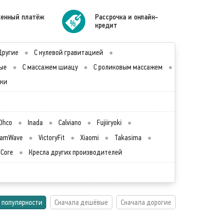
енный платёж
Рассрочка и онлайн-
кредит
Другие
●
С нулевой гравитацией
●
ые
●
С массажем шиацу
●
С роликовым массажем
●
лки
Ohco
●
Inada
●
Calviano
●
Fujiiryoki
●
eamWave
●
VictoryFit
●
Xiaomi
●
Takasima
●
.Core
●
Кресла других производителей
 популярности
Сначала дешёвые
Сначала дорогие