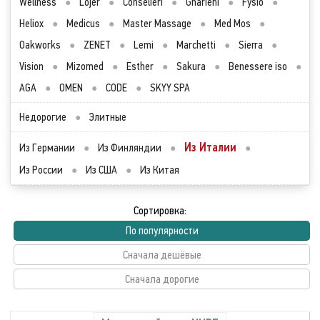
Wellness
●
Lojer
●
Conselieri
●
Gharieni
●
Fysio
●
Heliox
●
Medicus
●
Master Massage
●
Med Mos
●
Oakworks
●
ZENET
●
Lemi
●
Marchetti
●
Sierra
●
Vision
●
Mizomed
●
Esther
●
Sakura
●
Benessere iso
●
AGA
●
OMEN
●
CODE
●
SKYY SPA
Недорогие
●
Элитные
Из Италии
Из Германии
●
Из Финляндии
●
●
Из России
●
Из США
●
Из Китая
Сортировка:
По популярности
Сначала дешёвые
Сначала дорогие