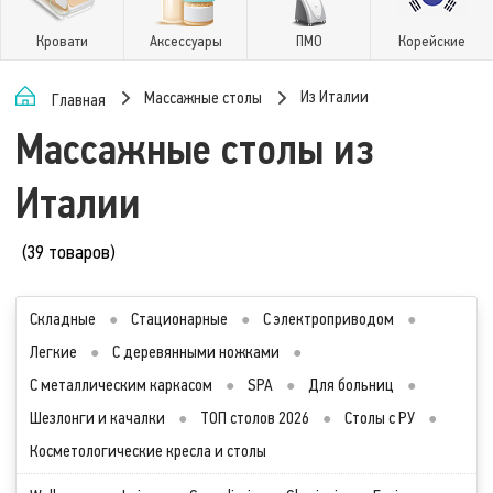
Кровати
Аксессуары
ПМО
Корейские
Из Италии
Массажные столы
Главная
Массажные столы из
Италии
(39 товаров)
Складные
●
Стационарные
●
С электроприводом
●
Легкие
●
С деревянными ножками
●
С металлическим каркасом
●
SPA
●
Для больниц
●
Шезлонги и качалки
●
ТОП столов 2026
●
Столы с РУ
●
Косметологические кресла и столы