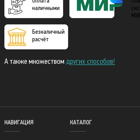
Оплата
Пла
наличными
сис
МИ
Безналичный
расчёт
А также множеством
других способов!
НАВИГАЦИЯ
КАТАЛОГ