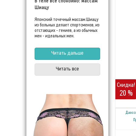
В теле все спокойно: массаж
Шиацу
Японский точечный массаж Шиацу
из больных делает спортсменов, из
отстающих - гениев, а из обычных
жен - идеальных жен.
Читать дальше
Читать все
Скидка!
20 %
Даосс
П