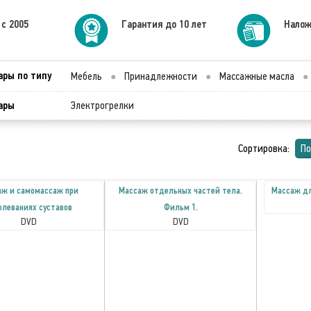
 с 2005
Гарантия до 10 лет
Налож
ары по типу
Мебель
●
Принадлежности
●
Массажные масла
●
ары
Электрогрелки
Сортировка:
По
аж и самомассаж при
Массаж отдельных частей тела.
Массаж дл
олеваниях суставов
Фильм 1.
DVD
DVD