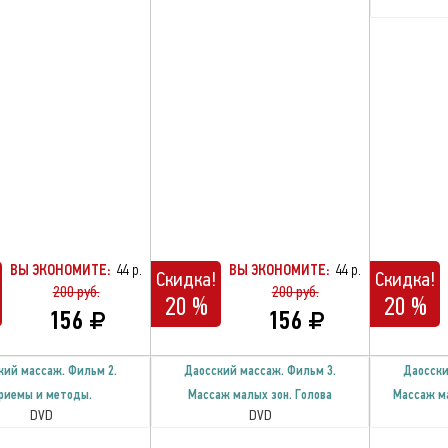
ВЫ ЭКОНОМИТЕ:
44 р.
ВЫ ЭКОНОМИТЕ:
44 р.
Скидка!
Скидка!
200 руб.
200 руб.
20 %
20 %
156
156
кий массаж. Фильм 2.
Даосский массаж. Фильм 3.
Даосски
риемы и методы.
Массаж малых зон. Голова
Массаж ма
DVD
DVD