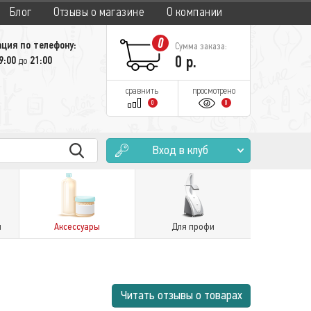
Блог
Отзывы о магазине
О компании
0
ция по телефону:
Сумма заказа:
0
р.
9:00
21:00
до
сравнить
просмотрено
0
0
Вход в клуб
и
Аксессуары
Для профи
Читать отзывы о товарах