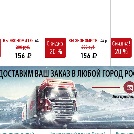
ВЫ ЭКОНОМИТЕ:
44 р.
ВЫ ЭКОНОМИТЕ:
44 р.
Скидка!
Скидка!
200 руб.
200 руб.
20 %
20 %
156
156
саж веревочный
Логопедический массаж. Фильм 1
Логопедич