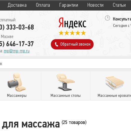
Доставка
Оплата
Гарантии
Новости
Статьи
Консульта
сплатный
0) 333-03-68
Сегодня с
 Москве
5) 646-17-37
Обратный звонок
а:
mp@mp-mp.ru
Массажеры
Массажные столы
Массажные кроват
 для массажа
(25 товаров)