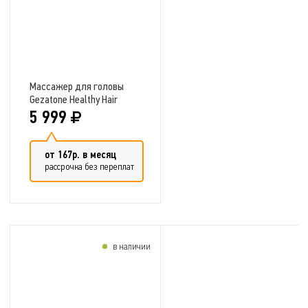
Массажер для головы
Gezatone Healthy Hair
System HS575
5 999
от 167р. в месяц
рассрочка без переплат
в наличии
Добавить в сравнение