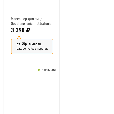
Массажер для лица
Gezatone Ionic – Ultratonic
m365
3 390
от 95р. в месяц
рассрочка без переплат
в наличии
Добавить в сравнение