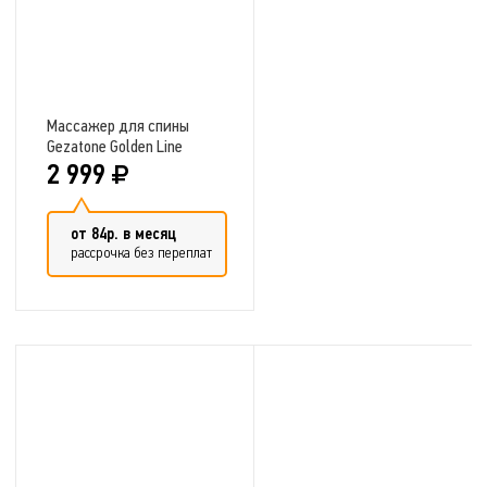
Массажер для спины
Gezatone Golden Line
AMG122
2 999
от 84р. в месяц
рассрочка без переплат
Добавить в сравнение