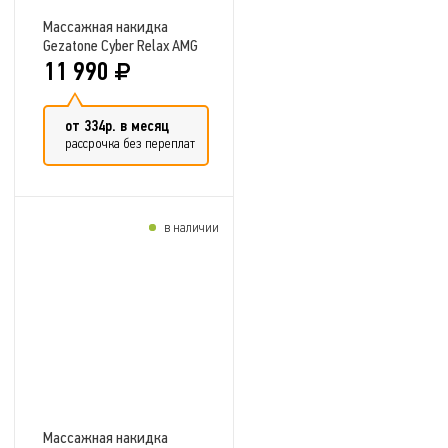
Массажная накидка
Gezatone Cyber Relax AMG
399
11 990
от 334р. в месяц
рассрочка без переплат
в наличии
Добавить в сравнение
Массажная накидка