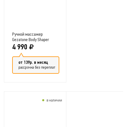
Ручной массажер
Gezatone Body Shaper
AMG121
4 990
от 139р. в месяц
рассрочка без переплат
в наличии
Добавить в сравнение